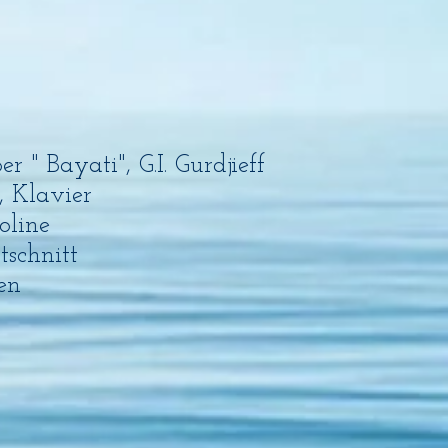
r " Bayati", G.I. Gurdjieff
, Klavier
oline
tschnitt
en