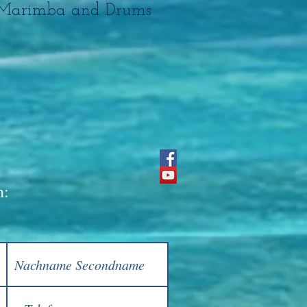
, Marimba and Drums
h: