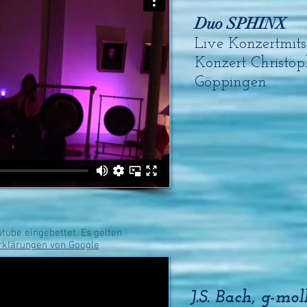
Duo SPHINX
Live Konzertmits
Konzert Christo
Göppingen
tube eingebettet. Es gelten
rklärungen von Google
J.S. Bach, g-mol