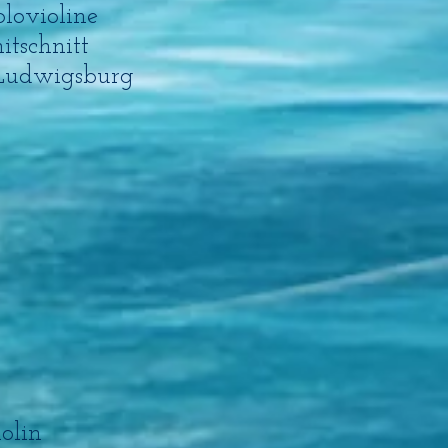
olovioline
itschnitt
 Ludwigsburg
olin