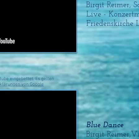
Birgit Reimer, S
Live - Konzertm
Friedenskirche
tube eingebettet. Es gelten
klärungen von Google
Blue Dance
Birgit Reimer,Vi