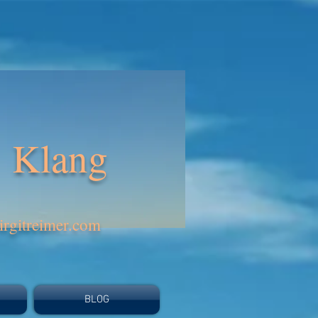
Klang
rgitreimer.com
BLOG