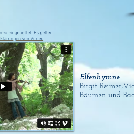
eo eingebettet. Es gelten
rklärungen von Vimeo
Elfenhymne
Birgit Reimer,Vi
Bäumen und Ba