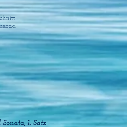
chnitt
phsbad
l Sonata, 1. Satz