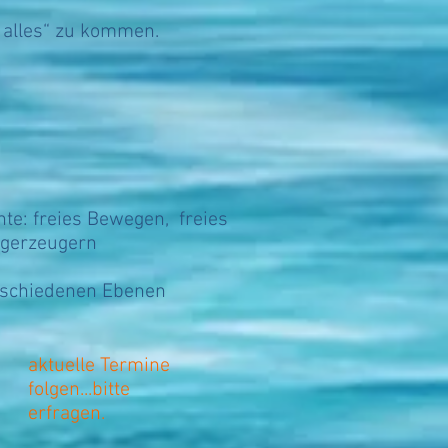
e alles“ zu kommen.
ies Bewegen, freies
zeugern
iedenen Ebenen
aktuelle Termine
folgen...bitte
erfragen.