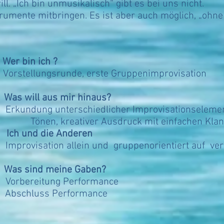
ll. „Ich bin unmusikalisch“ gibt es bei uns nicht.
trumente mitbringen. Es ist aber auch möglich, „ohn
h
Wer bin ich ?
e, erste Gruppenimprovisation
h
Was will aus mir hinaus?
iedlicher Improvisationselemente: fre
r Ausdruck mit einfachen Klanger
h
Ich und die Anderen
in und gruppenorientiert auf versch
h
Was sind meine Gaben?
g Performance
chluss Performance