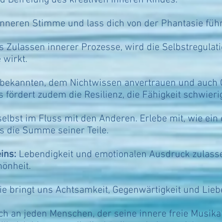
 Befreiung des kreativen inneren Kindes.
inneren Stimme und lass dich von der Phantasie füh
 Zulassen innerer Prozesse, wird die Selbstregulati
 wirkt.
ekannten, dem Nichtwissen anvertrauen und auch 
s fördert zudem die Resilienz, die Fähigkeit schwieri
elbst im Fluss mit den Anderen. Erlebe mit, wie ein
ls die Summe seiner Teile.
ins:
Lebendigkeit und emotionalen Ausdruck zulass
hönheit.
e bringt uns Achtsamkeit, Gegenwärtigkeit und Liebe
ch an jeden Menschen, der seine innere freie Musikali