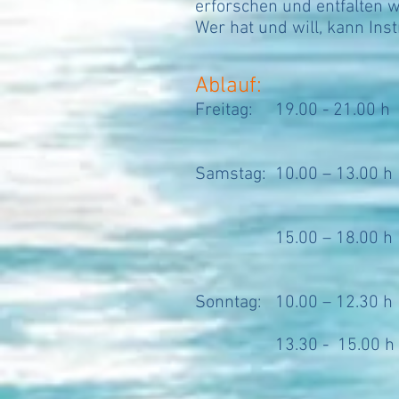
erforschen und entfalten wi
Wer hat und will, kann Ins
Ablauf:
Freitag: 19.00 - 21.00 
Vorstellungsrund
Samstag: 10.00 – 13.00 
Erkundung untersch
Tönen, kreative
15.00 – 18.00 
Improvisation alle
Sonntag: 10.00 – 12.30 
Vorbereitun
13.30 - 15.00 h Abs