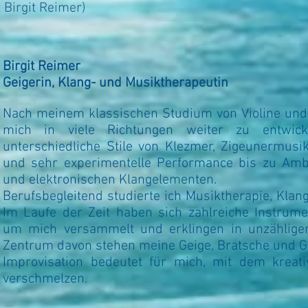
t
Birgit Reimer)
Birgit Reimer
Geigerin, Klang- und Musiktherapeutin
Nach meinem klassischen Studium von Violine un
mich in viele Richtungen weiter zu entwicke
unterschiedliche Stile von Klezmer, Zigeunermusi
und sehr experimentelle Performance bis zu Ambi
und elektronischen
Klangelementen.
Berufsbegleitend studierte ich Musiktherapie, Kla
Im Laufe der Zeit haben sich zahlreiche Instrume
um mich versammelt und erklingen in unzählige
Zentrum davon stehen meine Geige, Bratsche und G
Improvisation bedeutet für mich, mit dem krea
verschmelzen.