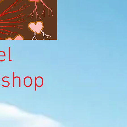
el
kshop