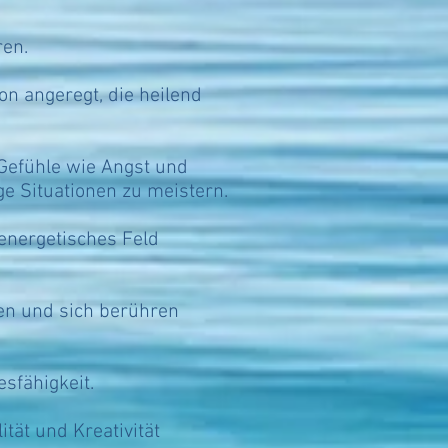
ren.
on angeregt, die heilend
Gefühle wie Angst und
ge Situationen zu meistern.
 energetisches Feld
en und sich berühren
sfähigkeit.
tät und Kreativität