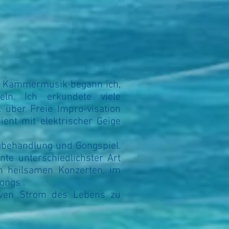
d Kammermusik begann ich,
ln. Ich erkundete viele
k über Freie Impro-visation
ent mit elektrischer Geige
ngbehandlung und Gongspiel.
nte unterschiedlichster Art
n heilsamen Konzerten, im
ongs .
tiven Strom des Lebens zu