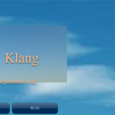
Klang
rgitreimer.com
BLOG