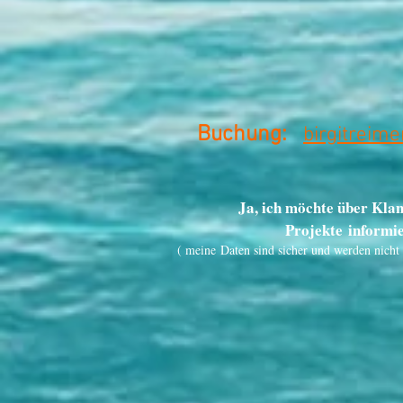
B
uchung:
birgitreim
Ja, ich möchte über Kla
Projekte informi
( meine Daten sind sicher und werden nicht 