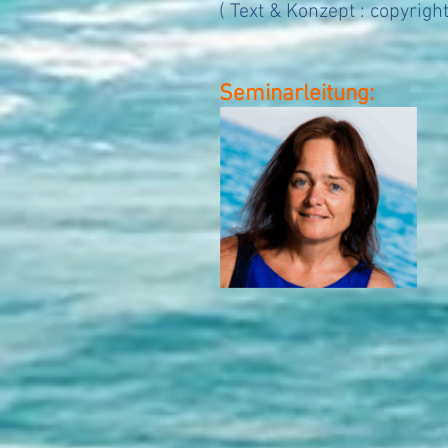
( Text & Konzept :
copyrigh
Seminarleitung: