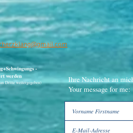
erherzklang@gmail.com
ng+Schwingungs -
ert werden
Ihre Nachricht an mic
an Dritte weitergegeben)
Your message for me: