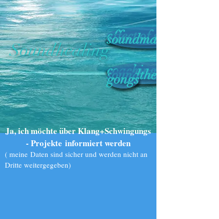
effect of sound
soundmassage
Soundhealing
coaching with soun
soundtherapy
gongs
Ja, ich möchte über Klang+Schwingungs
- Projekte informiert werden
( meine Daten sind sicher und werden nicht an
Dritte weitergegeben)