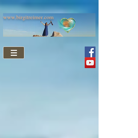
www.birgitreimer.com