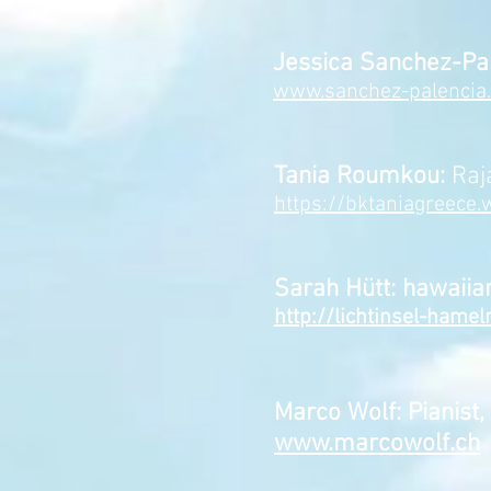
Jessica Sanchez-Pal
www.sanchez-palencia
Tania Roumkou:
Raj
https://bktaniagreece.w
Sarah Hütt:
hawaiia
http://lichtinsel-hamel
Marco Wolf: Pianist
www.marcowolf.ch