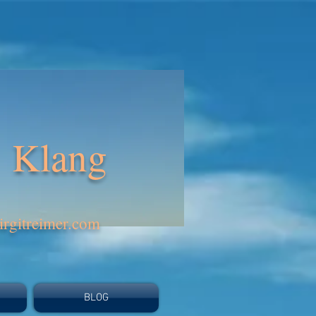
Klang
rgitreimer.com
BLOG