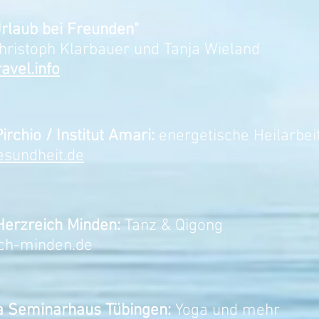
 Urlaub bei Freunden"
Christoph Klarbauer und Tanja Wieland
avel.info
chio / Institut Amari:
energetische Heilarbei
esundheit.de
Herzreich Minden:
Tanz & Qigong
ich-minden.de
ha Seminarhaus Tübingen:
Yoga und mehr