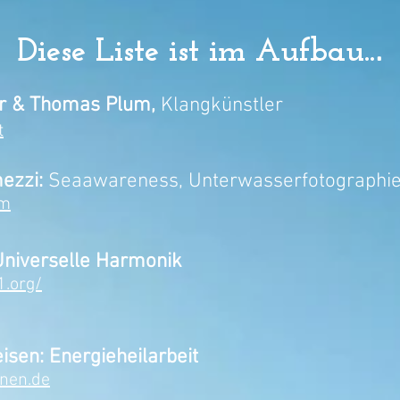
.
Diese Liste ist im Aufbau..
er & Thomas Plum,
Klangkünstler
t
mezzi:
Seaawareness, Unterwasserfotographi
om
niverselle Harmonik
.org/
isen: Energieheilarbeit
nen.de