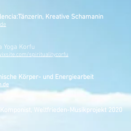
encia:Tänzerin, Kreative Schamanin
.de
a Yoga Korfu
ixsite.com/spiritualitycorfu
nische Körper- und Energiearbeit
n.de
, Komponist, Weltfrieden-Musikprojekt 2020