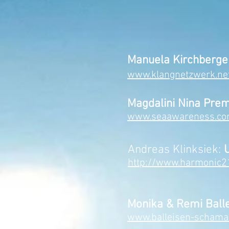
Manuela Kirchberg
www.klangnetzwerk.ne
Magdalini Nina Pre
www.seaawareness.c
Andreas Klinksiek:
U
http://www.harmonic21
Monika & Remi Balle
www.balleisen-schama