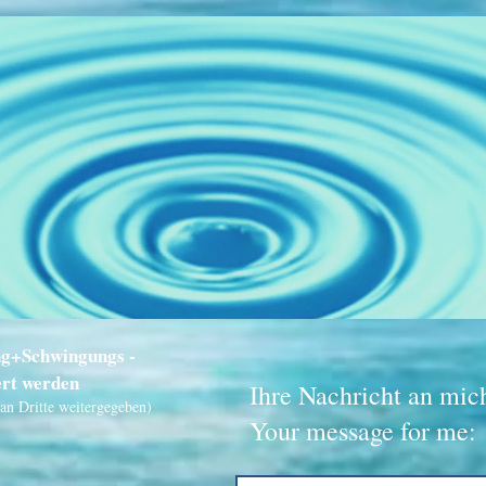
ng+Schwingungs -
ert werden
Ihre Nachricht an mic
an Dritte weitergegeben)
Your message for me: