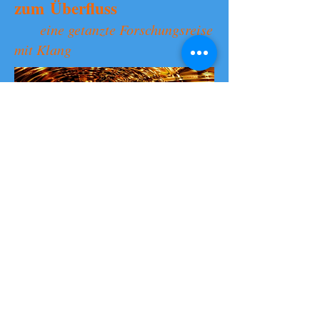
zum Überfluss
eine getanzte Forschungsreise
mit Klang
Leitung:
Birgit Reimer
Musikerin, Klangtherapeutin,
Kreative Bewußtseinstrainerin.
Begleitet mit Musik, Tanz und
Innerer Arbeit Menschen auf dem
Weg in die eigene Essenz.
Anmeldung:
Telefon 0049 / 177 /
2312442
Mail: