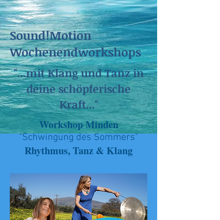
Sound!Motion
Wochenendworkshops
"...mit Klang und Tanz in
deine schöpferische
Kraft..."
Workshop Minden
"Schwingung des Sommers"
Rhythmus, Tanz & Klang