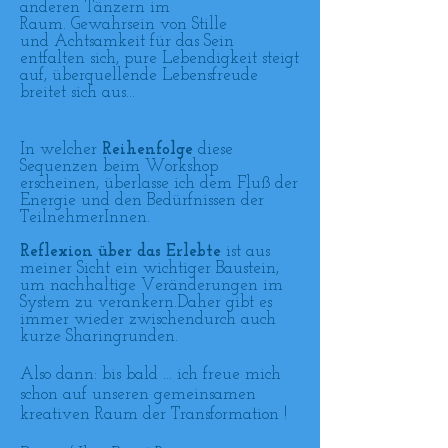
anderen Tänzern im
Raum. Gewahrsein von Stille
und Achtsamkeit für das Sein
entfalten sich, pure Lebendigkeit steigt
auf, überquellende Lebensfreude
breitet sich aus...
In welcher
Reihenfolge
diese
Sequenzen beim Workshop
erscheinen, überlasse ich dem Fluß der
Energie und den Bedürfnissen der
TeilnehmerInnen.
Reflexion über das Erlebte
ist aus
meiner Sicht ein wichtiger Baustein,
um nachhaltige Veränderungen im
System zu verankern.Daher gibt es
immer wieder zwischendurch auch
kurze Sharingrunden.
Also dann: bis bald ... ich freue mich
schon auf unseren gemeinsamen
kreativen Raum der Transformation !