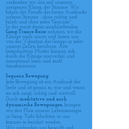
verbinden wir uns mit unserem
ureigenen Klang, der Stimme. Wir
folgen der Freude des freien Ausdrucks
unserer Stimme - ohne richtig und
falsch und ohne jedes "Gemüsse".
In der meist daran anschließenden
Gong-Trance-Reise
nehmen wir die
Klänge nach innen und lassen uns
von der Vibration des Gonges in jeder
unserer Zellen berühren. Alte
festgehaltene Muster können sich
durch die Klänge nonverbal und
nonrational lösen und sanft
transformieren.
Sequenz Bewegung:
Jede Bewegung ist ein Ausdruck der
Seele und ist genau so, wie und wann
sie sich zeigt, richtig und wertvoll.
Durch
meditative und auch
dynamische
Bewegungen
bringen
wir den F
luss unserer Lebensenergie
in Gang. Tiefe Schichten in uns
können so berührt werden.
Wir verbinden uns bewußt und