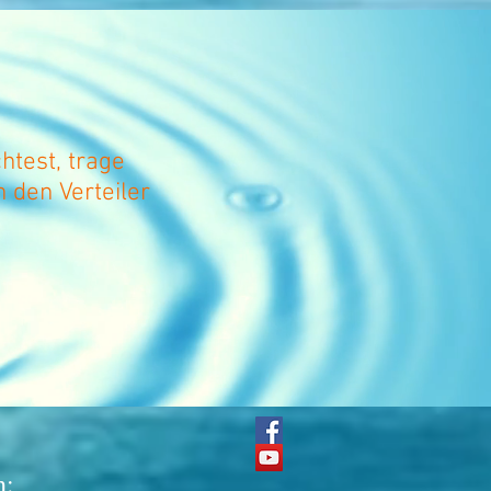
test, trage
n den Verteiler
h: