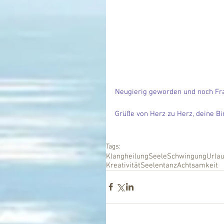
Neugierig geworden und noch Frag
Grüße von Herz zu Herz, deine Bi
Tags:
Klangheilung
Seele
Schwingung
Urla
Kreativität
Seelentanz
Achtsamkeit