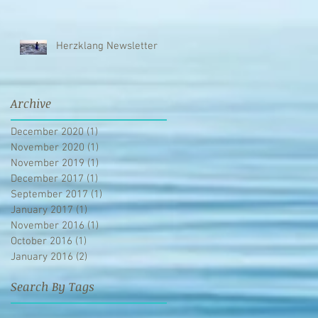
Herzklang Newsletter
Archive
December 2020
(1)
1 post
November 2020
(1)
1 post
November 2019
(1)
1 post
December 2017
(1)
1 post
September 2017
(1)
1 post
January 2017
(1)
1 post
November 2016
(1)
1 post
October 2016
(1)
1 post
January 2016
(2)
2 posts
Search By Tags