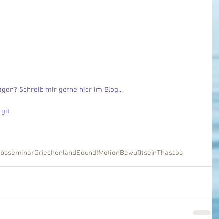
en? Schreib mir gerne hier im Blog...
rgit
ubsseminar
Griechenland
Sound!Motion
Bewußtsein
Thassos