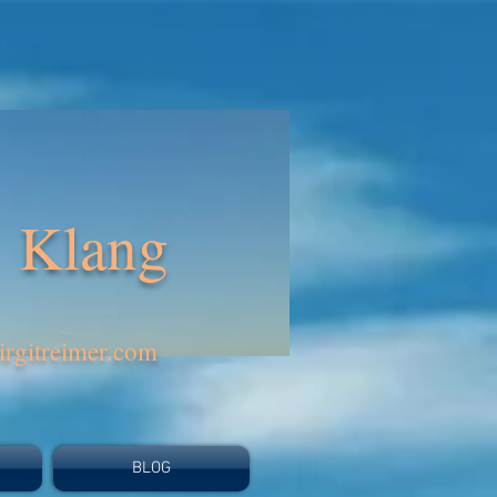
Klang
rgitreimer.com
BLOG