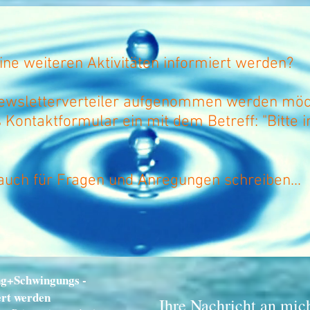
ne weiteren Aktivitäten informiert werden?
ewsletterverteiler aufgenommen werden möch
s Kontaktformular ein mit dem Betreff: "Bitte i
auch für Fragen und Anregungen schreiben...
ng+Schwingungs -
ert werden
Ihre Nachricht an mic